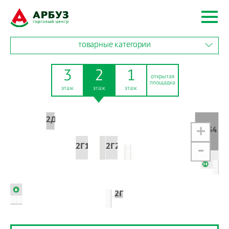
товарные категории
3
2
1
открытая
площадка
этаж
этаж
этаж
2Д10
+
2Д34
2Г16
2Г20
-
2Г25