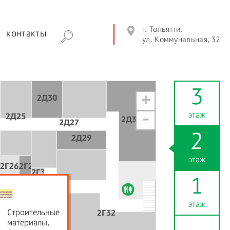
г. Тольятти,
контакты
ул. Коммунальная, 32
3
+
2Д30
этаж
-
2Д25
2Д34
2Д27
2
2Д29
23
этаж
2Г26
2Г28
2Г30а
1
этаж
Строительные
2Г32
материалы,