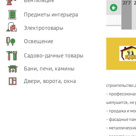
Вентиляция
2Г7
Предметы интерьера
Электротовары
Освещение
Садово-дачные товары
Бани, печи, камины
Двери, ворота, окна
строительство 
- профессионал
шелушится, не 
- продажа и мо
- фасадные пан
- металлически