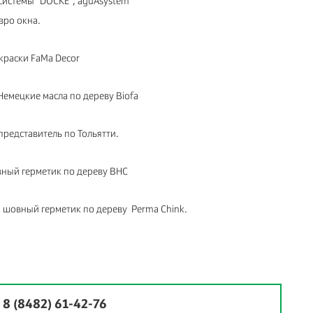
системы "DOCKE", aguAsystem
вро окна.
краски FaMa Decor
Немецкие масла по дереву Biofa
редставитель по Тольятти.
вный герметик по дереву ВНС
 шовный герметик по дереву Perma Chink.
:
8 (8482) 61-42-76