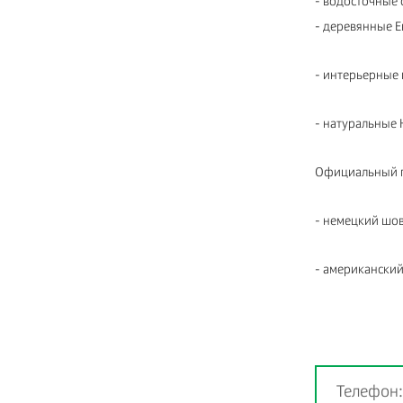
- водосточные 
- деревянные Е
- интерьерные 
- натуральные 
Официальный п
- немецкий шо
- американский
Телефон