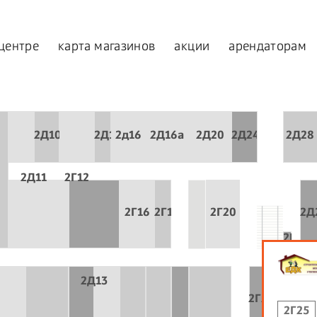
 центре
карта магазинов
акции
арендаторам
2Д10
2Д14
2д16
2Д16а
2Д20
2Д24
2Д28
2Д11
2Г12
2Г16
2Г18
2Г20
2Д
2Г20а
2Д13
2Г25а
2Г25