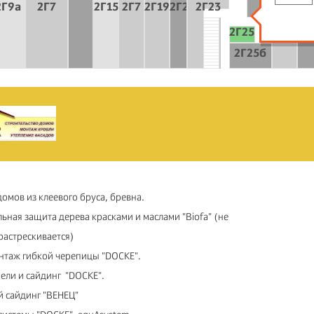
2Г9а
2Г7
2Г15
2Г7
2Г19
2Г21
2Г23
2Г27
2Г
2Г25
2Г25б
домов из клеевого бруса, бревна.
ьная защита дерева красками и маслами "Biofa" (не
растрескивается)
нтаж гибкой черепицы "DOCKE".
ели и сайдинг "DOCKE".
й сайдинг "ВЕНЕЦ"