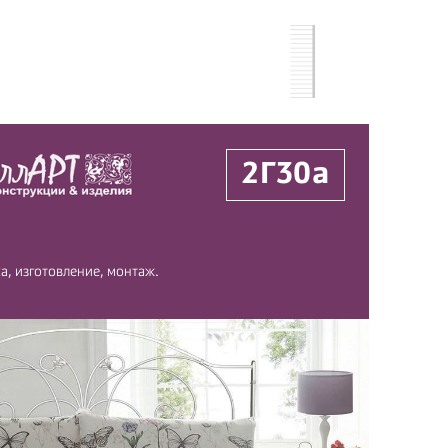
2Г30а
а, изготовление, монтаж.