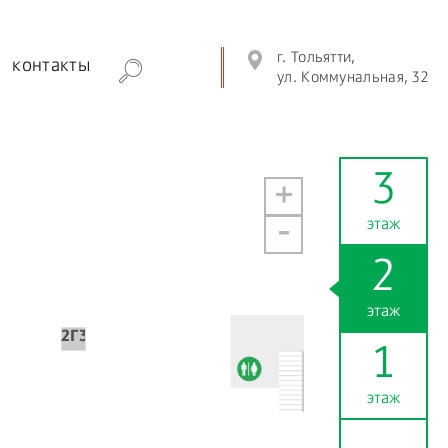
г. Тольятти,
контакты
ул. Коммунальная, 32
3
+
этаж
-
2
этаж
2Г30а
1
этаж