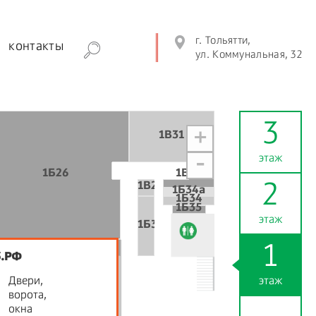
г. Тольятти,
контакты
ул. Коммунальная, 32
3
+
1В31
этаж
-
1Б26
1В27
1В25
2
1Б34а
1Б34
1Б35
этаж
1Б32
1Б28
1Б30
1
3.РФ
Двери,
этаж
ворота,
окна