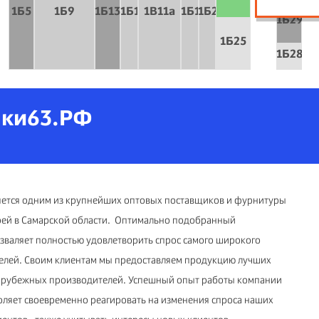
1Б5
1Б9
1Б13
1Б15
1B11a
1Б19
1Б21
1Б29
1Б25
1Б28а
мки63.РФ
ляется одним из крупнейших оптовых поставщиков и фурнитуры
ерей в Самарской области. Оптимально подобранный
зваляет полностью удовлетворить спрос самого широкого
телей. Своим клиентам мы предоставляем продукцию лучших
зарубежных производителей. Успешный опыт работы компании
оляет своевременно реагировать на изменения спроса наших