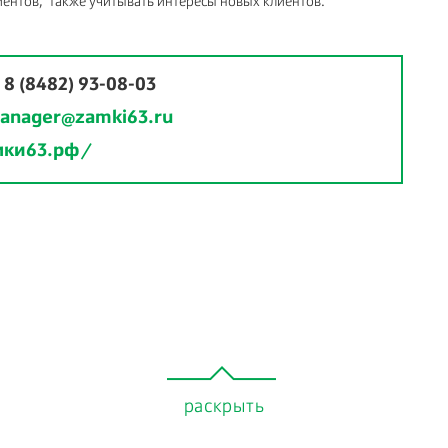
ентов, также учитывать интересы новых клиентов.
:
8 (8482) 93-08-03
anager@zamki63.ru
мки63.рф/
раскрыть