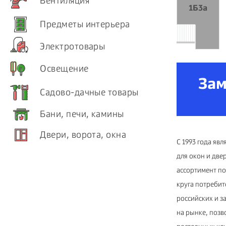
Вентиляция
1Б3а
Предметы интерьера
Электротовары
Освещение
За
Садово-дачные товары
Бани, печи, камины
Двери, ворота, окна
С 1993 года яв
для окон и дв
ассортимент по
круга потреби
российских и 
на рынке, позв