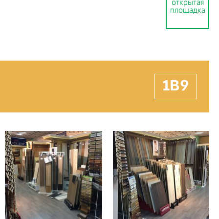
открытая
площадка
1B9