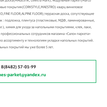
ная доска(MAGESTIK, Lewis & Mark), модульный паркет(Marco
бковые покрытия(CORKSTYLE,MAESTRO) кварц виниловое
O,FINE FLOOR,ALPINE FLOOR);террасная доска, сопутствующие
ак : подложка, плинтуса (пластиковые, МДФ, ламинированные,
), химия для ухода за напольными покрытиями, клея, лаки,
а профессиональных сотрудников магазина «Салон паркета»
по ассортименту и технологиям укладки напольных покрытий.
ьных покрытий мы уже более 5 лет.
:
8(8482) 57-01-99
ines-parket@yandex.ru