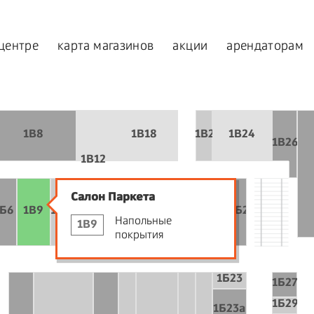
 центре
карта магазинов
акции
арендаторам
1В8
1В18
1В27
1В24
1В26
1В12
Салон Паркета
1Б6
1B9
1Б12
1Б16
1Б17
1Б20
1Б22
1Б24
Напольные
1B9
1Б12а
покрытия
1Б23
1Б27
1Б29а
1Б23а