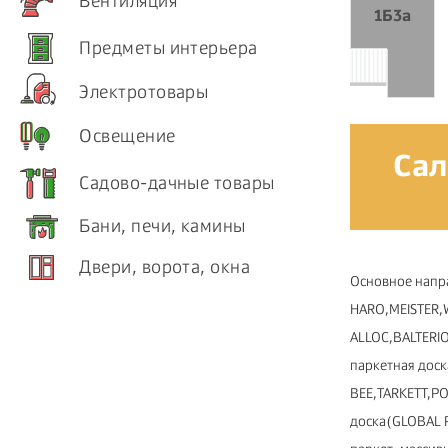
Вентиляция
1Б3а
Предметы интерьера
Электротовары
Освещение
Сал
Садово-дачные товары
Бани, печи, камины
Двери, ворота, окна
Основное напра
HARO,MEISTER,
ALLOC,BALTER
паркетная дос
BEE,TARKETT,P
доска(GLOBAL P