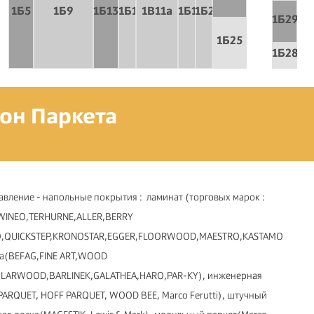
1Б5
1Б9
1Б13
1Б15
1B11a
1Б19
1Б21
1Б29
1Б25
1Б28а
он Паркета
вление - напольные покрытия : ламинат (торговых марок :
WINEO,TERHURNE,ALLER,BERRY
IO,QUICKSTEP,KRONOSTAR,EGGER,FLOORWOOD,MAESTRO,KASTAMONU),
ка(BEFAG,FINE ART,WOOD
OLARWOOD,BARLINEK,GALATHEA,HARO,PAR-KY), инженерная
ARQUET, HOFF PARQUET, WOOD BEE, Marco Ferutti), штучный