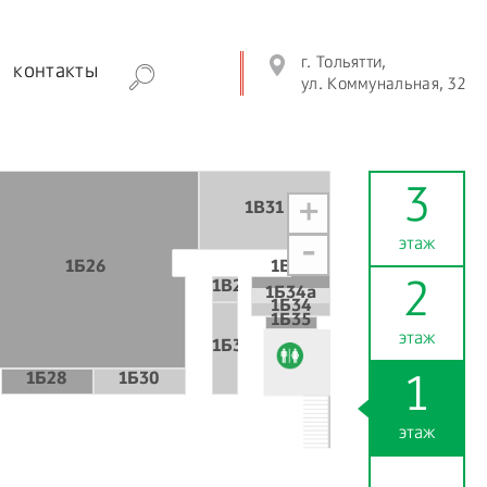
г. Тольятти,
контакты
ул. Коммунальная, 32
3
+
1В31
этаж
-
1Б26
1В27
1В25
2
1Б34а
1Б34
1Б35
этаж
1Б32
1Б28
1Б30
1
этаж