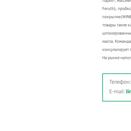
паркет, массив
Ferutti), про
покрытие(WINE
товары такие к
шпонированные 
масла. Команд
консультирует 
На рынке напол
Телефон
E-mail:
l