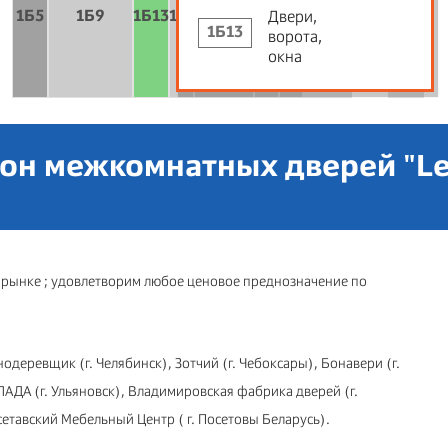
1Б5
1Б9
1Б13
1Б15
1B11a
1Б19
1Б21
Двери,
1Б29
1Б13
ворота,
окна
1Б25
1Б28а
он межкомнатных дверей "L
а рынке ; удовлетворим любое ценовое преднозначение по
одеревщик (г. Челябинск), Зотчий (г. Чебоксары), Бонавери (г.
ЛАДА (г. Ульяновск), Владимировская фабрика дверей (г.
етавский Мебельный Центр ( г. Посетовы Беларусь).