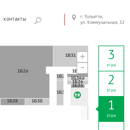
г. Тольятти,
контакты
ул. Коммунальная, 32
3
+
1В31
этаж
-
1Б26
1В27
1В25
2
1Б34а
1Б34
1Б35
этаж
1Б32
1Б28
1Б30
1
этаж