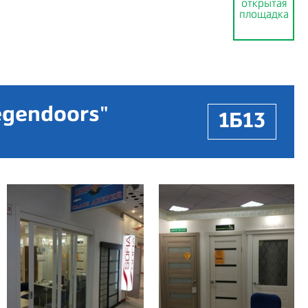
открытая
площадка
egendoors"
1Б13