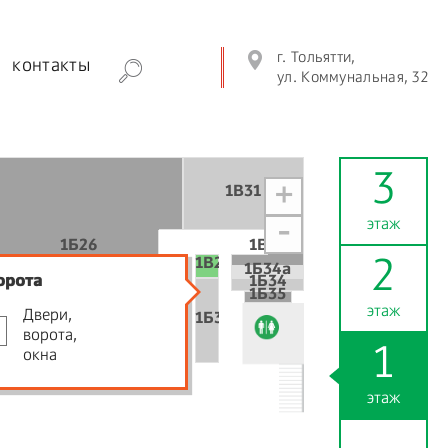
г. Тольятти,
контакты
ул. Коммунальная, 32
3
+
1В31
этаж
-
1Б26
1В27
1В25
2
1Б34а
орота
1Б34
1Б35
этаж
Двери,
1Б32
ворота,
1Б28
1Б30
1
окна
этаж