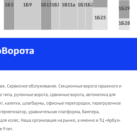
1Б5
1Б9
1Б13
1Б15
1B11a
1Б19
1Б21
1Б29
1Б25
1Б28а
оВорота
аж. Сервисное обслуживание. Секционные ворота гаражного и
 типа, рулонные ворота, сдвижные ворота, автоматика для
от, калитки, шлагбаумы, офисные перегородки, перегрузочное
герметизатор, уравнительная платформа, бампера,
ля колес. Наша организация на рынке, а именно в ТЦ «Арбуз»
 9 лет.