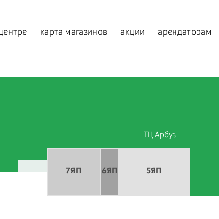
 центре
карта магазинов
акции
арендаторам
ТЦ Арбуз
7ЯП
6ЯП
5ЯП