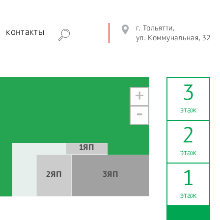
г. Тольятти,
контакты
ул. Коммунальная, 32
3
+
этаж
-
2
1ЯП
этаж
1
2ЯП
3ЯП
этаж